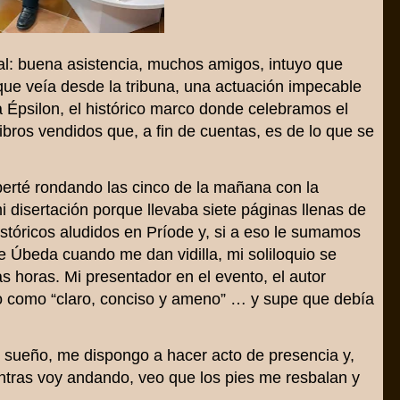
al: buena asistencia, muchos amigos, intuyo que
que veía desde la tribuna, una actuación impecable
a Épsilon, el histórico marco donde celebramos el
ibros vendidos que, a fin de cuentas, es de lo que se
perté rondando las cinco de la mañana con la
i disertación porque llevaba siete páginas llenas de
istóricos aludidos en Príode y, si a eso le sumamos
de Úbeda cuando me dan vidilla, mi soliloquio se
as horas. Mi presentador en el evento, el autor
go como “claro, conciso y ameno” … y supe que debía
on sueño, me dispongo a hacer acto de presencia y,
ntras voy andando, veo que los pies me resbalan y