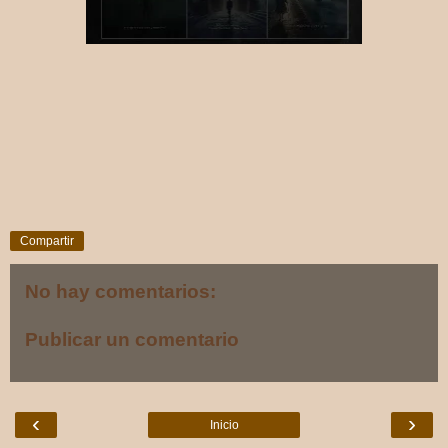
Compartir
No hay comentarios:
Publicar un comentario
‹
›
Inicio